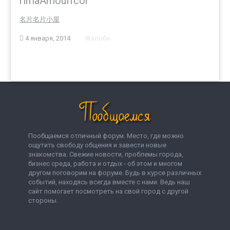
rimaAmouffcor
名片
名片小屋
4 января, 2014
Жалоба
Пообщаемся отличный форум. Место, где можно
ощутить свободу общения и завести новые
знакомства. Свежие новости, проблемы города,
бизнес среда, работа и отдых - об этом и многом
другом поговорим на форуме. Будь в курсе различных
событий, находясь всегда вместе с нами. Ведь наш
сайт помогает посмотреть на свой город с другой
стороны.