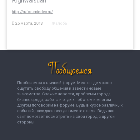
Righwaisuah
http://ruforumindex.ru/
25 марта, 2013
Жалоба
Пообщаемся отличный форум. Место, где можно
ощутить свободу общения и завести новые
знакомства. Свежие новости, проблемы города,
бизнес среда, работа и отдых - об этом и многом
другом поговорим на форуме. Будь в курсе различных
событий, находясь всегда вместе с нами. Ведь наш
сайт помогает посмотреть на свой город с другой
стороны.