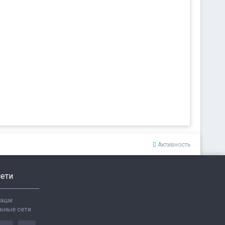
Активность
ети
ваши
ьные сети