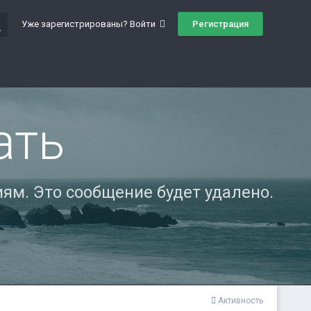
ch
Регистрация
Уже зарегистрированы? Войти
ать
ям. Это сообщение будет удалено.
Активность