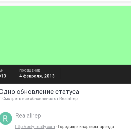
АН
ПОСЕЩЕНИЕ
013
4 февраля, 2013
Одно обновление статуса
Смотреть все обновления от Realalirep
Realalirep
http://only-realty.com
- Городище: квартиры: аренда