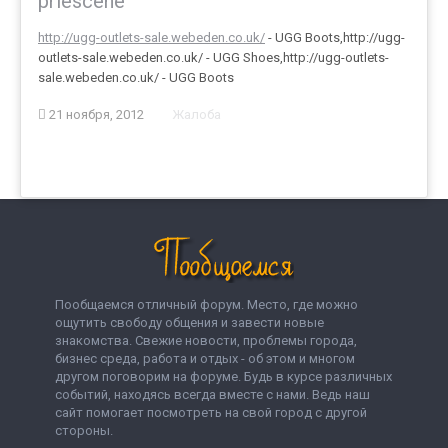
priescene
http://ugg-outlets-sale.webeden.co.uk/
- UGG Boots,http://ugg-
outlets-sale.webeden.co.uk/ - UGG Shoes,http://ugg-outlets-
sale.webeden.co.uk/ - UGG Boots
21 ноября, 2012
Жалоба
Пообщаемся отличный форум. Место, где можно
ощутить свободу общения и завести новые
знакомства. Свежие новости, проблемы города,
бизнес среда, работа и отдых - об этом и многом
другом поговорим на форуме. Будь в курсе различных
событий, находясь всегда вместе с нами. Ведь наш
сайт помогает посмотреть на свой город с другой
стороны.