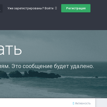
ch
Регистрация
Уже зарегистрированы? Войти
ать
ям. Это сообщение будет удалено.
Активность