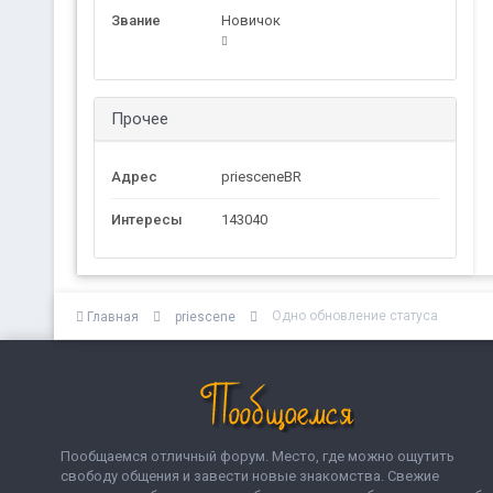
Звание
Новичок
Прочее
Адрес
priesceneBR
Интересы
143040
Одно обновление статуса
Главная
priescene
Пообщаемся отличный форум. Место, где можно ощутить
свободу общения и завести новые знакомства. Свежие