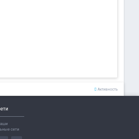
Активность
ети
ваши
ьные сети