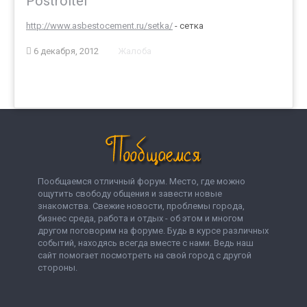
Postroitel
http://www.asbestocement.ru/setka/
- сетка
6 декабря, 2012
Жалоба
Пообщаемся отличный форум. Место, где можно
ощутить свободу общения и завести новые
знакомства. Свежие новости, проблемы города,
бизнес среда, работа и отдых - об этом и многом
другом поговорим на форуме. Будь в курсе различных
событий, находясь всегда вместе с нами. Ведь наш
сайт помогает посмотреть на свой город с другой
стороны.