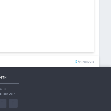
Активность
ети
ваши
ьные сети