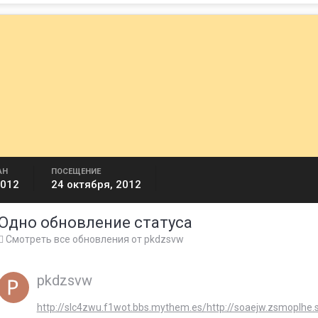
АН
ПОСЕЩЕНИЕ
2012
24 октября, 2012
Одно обновление статуса
Смотреть все обновления от pkdzsvw
pkdzsvw
http://slc4zwu.f1wot.bbs.mythem.es/
http://soaejw.zsmoplhe