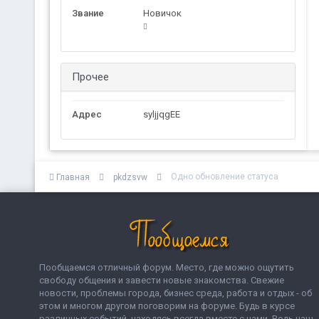
Звание
Новичок
Прочее
Адрес
syljjqgEE
Одно обновление статуса
Главная
pkdzsvw
Пообщаемся отличный форум. Место, где можно ощутить
свободу общения и завести новые знакомства. Свежие
новости, проблемы города, бизнес среда, работа и отдых - об
этом и многом другом поговорим на форуме. Будь в курсе
различных событий, находясь всегда вместе с нами. Ведь наш