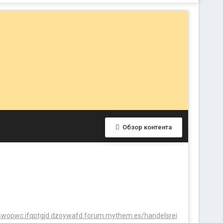
Обзор контента
.swopwc.ifqptgjd.dzoywafd.forum.mythem.es/handelsrei