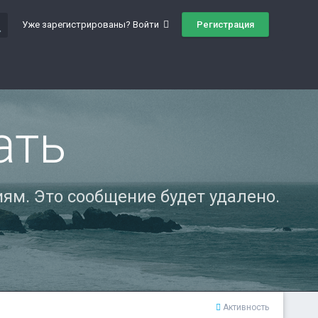
ch
Регистрация
Уже зарегистрированы? Войти
ать
ям. Это сообщение будет удалено.
Активность