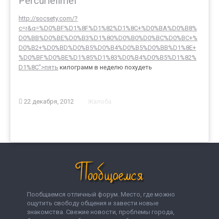
Percurlelimef
http://socsety.com/?
c=r&q=%D0%BF%D1%8F%D1%82%D1%8C+%D0%BA%D0%B8%
D0%BB%D0%BE%D0%B3%D1%80%D0%B0%D0%BC%D0%BC+%
D0%B2+%D0%BD%D0%B5%D0%B4%D0%B5%D0%BB%D1%8E+
%D0%BF%D0%BE%D1%85%D1%83%D0%B4%D0%B5%D1%82%
D1%8C">пять
килограмм в неделю похудеть
22 декабря, 2012
Жалоба
Пообщаемся отличный форум. Место, где можно
ощутить свободу общения и завести новые
знакомства. Свежие новости, проблемы города,