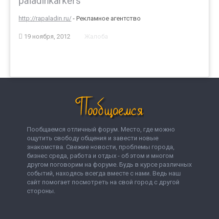
paladinkarkers
http://rapaladin.ru/
- Рекламное агентство
19 ноября, 2012
Жалоба
Пообщаемся отличный форум. Место, где можно
ощутить свободу общения и завести новые
знакомства. Свежие новости, проблемы города,
бизнес среда, работа и отдых - об этом и многом
другом поговорим на форуме. Будь в курсе различных
событий, находясь всегда вместе с нами. Ведь наш
сайт помогает посмотреть на свой город с другой
стороны.