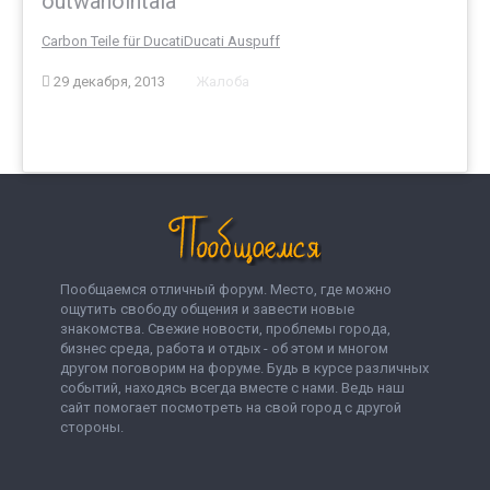
outwanointala
Carbon Teile für Ducati
Ducati Auspuff
29 декабря, 2013
Жалоба
Пообщаемся отличный форум. Место, где можно
ощутить свободу общения и завести новые
знакомства. Свежие новости, проблемы города,
бизнес среда, работа и отдых - об этом и многом
другом поговорим на форуме. Будь в курсе различных
событий, находясь всегда вместе с нами. Ведь наш
сайт помогает посмотреть на свой город с другой
стороны.