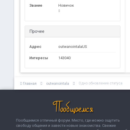
Звание
Новичок
Прочее
Адрес
outwanointalaUS
Интересы
143040
Одно обновление статуса
Главная
outwanointala
Пообщаемся отличный форум. Место, где можно ощутить
свободу общения и завести новые знакомства. Свежие