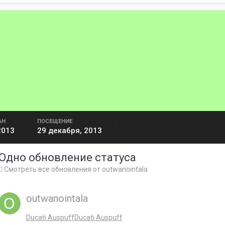
АН
ПОСЕЩЕНИЕ
2013
29 декабря, 2013
Одно обновление статуса
Смотреть все обновления от outwanointala
outwanointala
Ducati Auspuff
Ducati Auspuff