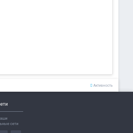
Активность
ети
ваши
ьные сети