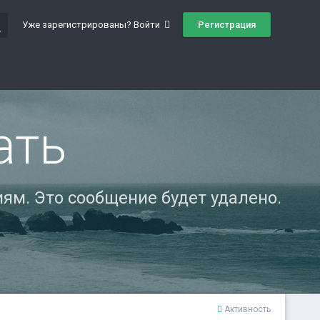
ch
Регистрация
Уже зарегистрированы? Войти
ать
ям. Это сообщение будет удалено.
Активность