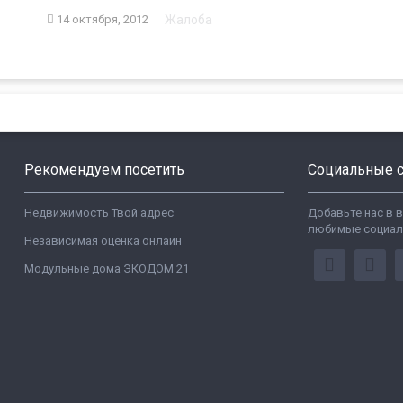
Жалоба
14 октября, 2012
Рекомендуем посетить
Социальные с
Недвижимость Твой адрес
Добавьте нас в 
любимые социал
Независимая оценка онлайн
Модульные дома ЭКОДОМ 21