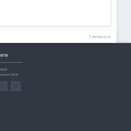
Активность
ети
ваши
ьные сети