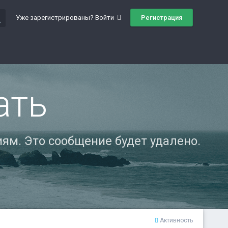
ch
Регистрация
Уже зарегистрированы? Войти
ать
ям. Это сообщение будет удалено.
Активность