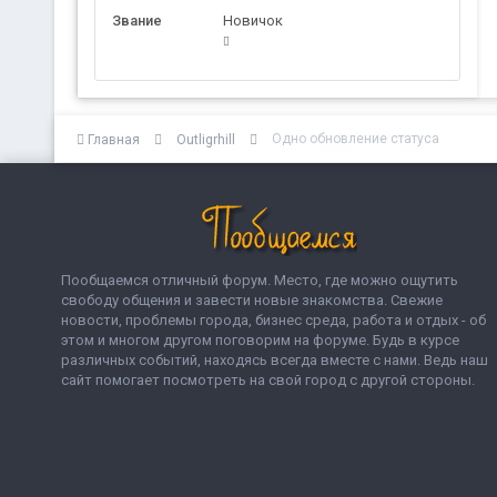
Звание
Новичок
Одно обновление статуса
Главная
Outligrhill
Пообщаемся отличный форум. Место, где можно ощутить
свободу общения и завести новые знакомства. Свежие
новости, проблемы города, бизнес среда, работа и отдых - об
этом и многом другом поговорим на форуме. Будь в курсе
различных событий, находясь всегда вместе с нами. Ведь наш
сайт помогает посмотреть на свой город с другой стороны.