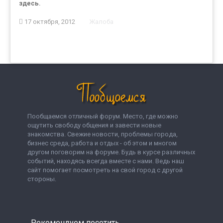
здесь.
17 октября, 2012
Жалоба
Пообщаемся отличный форум. Место, где можно
ощутить свободу общения и завести новые
знакомства. Свежие новости, проблемы города,
бизнес среда, работа и отдых - об этом и многом
другом поговорим на форуме. Будь в курсе различных
событий, находясь всегда вместе с нами. Ведь наш
сайт помогает посмотреть на свой город с другой
стороны.
Рекомендуем посетить