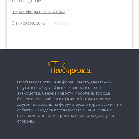
onfon_one
широкоформатные hd обои
17 ноября, 2012
Жалоба
Пообщаемся отличный форум. Место, где можно
ощутить свободу общения и завести новые
знакомства. Свежие новости, проблемы города,
бизнес среда, работа и отдых - об этом и многом
другом поговорим на форуме. Будь в курсе различных
событий, находясь всегда вместе с нами. Ведь наш
сайт помогает посмотреть на свой город с другой
стороны.