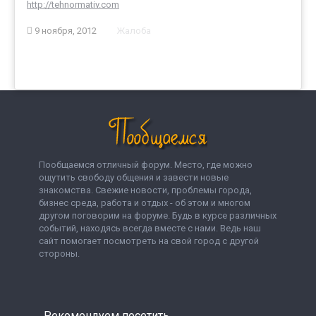
http://tehnormativ.com
9 ноября, 2012
Жалоба
Пообщаемся отличный форум. Место, где можно
ощутить свободу общения и завести новые
знакомства. Свежие новости, проблемы города,
бизнес среда, работа и отдых - об этом и многом
другом поговорим на форуме. Будь в курсе различных
событий, находясь всегда вместе с нами. Ведь наш
сайт помогает посмотреть на свой город с другой
стороны.
Рекомендуем посетить