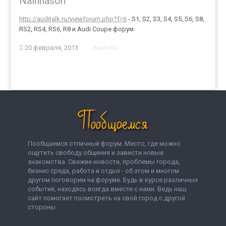
Nainnason
http://auditalk.ru/viewforum.php?f=6
- S1, S2, S3, S4, S5, S6, S8,
RS2, RS4, RS6, R8 и Audi Coupe форум
20 февраля, 2013
Жалоба
Пообщаемся отличный форум. Место, где можно
ощутить свободу общения и завести новые
знакомства. Свежие новости, проблемы города,
бизнес среда, работа и отдых - об этом и многом
другом поговорим на форуме. Будь в курсе различных
событий, находясь всегда вместе с нами. Ведь наш
сайт помогает посмотреть на свой город с другой
стороны.