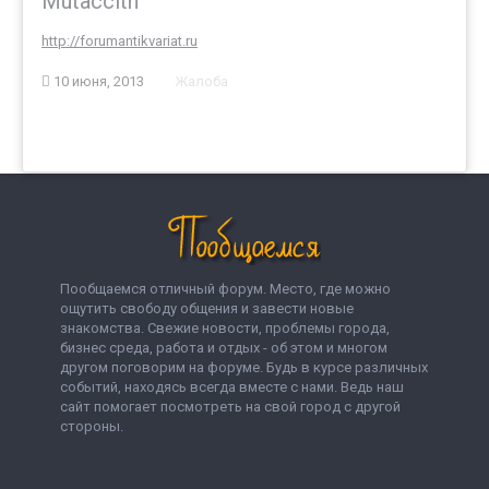
Mutaccith
http://forumantikvariat.ru
10 июня, 2013
Жалоба
Пообщаемся отличный форум. Место, где можно
ощутить свободу общения и завести новые
знакомства. Свежие новости, проблемы города,
бизнес среда, работа и отдых - об этом и многом
другом поговорим на форуме. Будь в курсе различных
событий, находясь всегда вместе с нами. Ведь наш
сайт помогает посмотреть на свой город с другой
стороны.