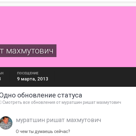
т махмутович
АН
ПОСЕЩЕНИЕ
3
9 марта, 2013
Одно обновление статуса
Смотреть все обновления от муратшин ришат махмутович
муратшин ришат махмутович
О чем ты думаешь сейчас?