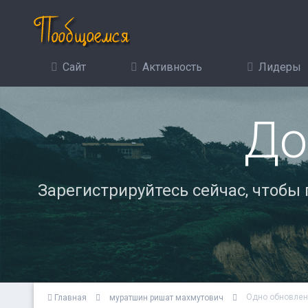
Сайт
Активность
Лидеры
До
Зарегистрируйтесь сейчас, чтобы
Одно обновлен
Главная
муратшин ришат махмутович