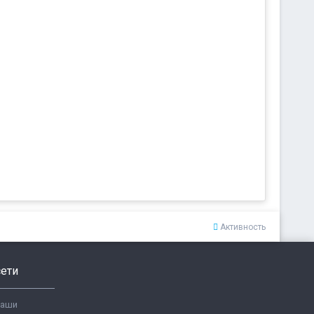
Активность
ети
ваши