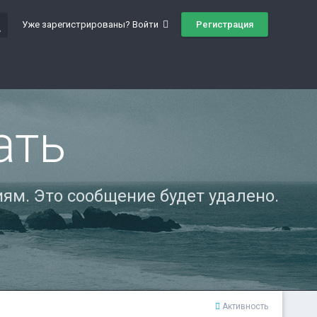
ch
Регистрация
Уже зарегистрированы? Войти
ать
ям. Это сообщение будет удалено.
Активность