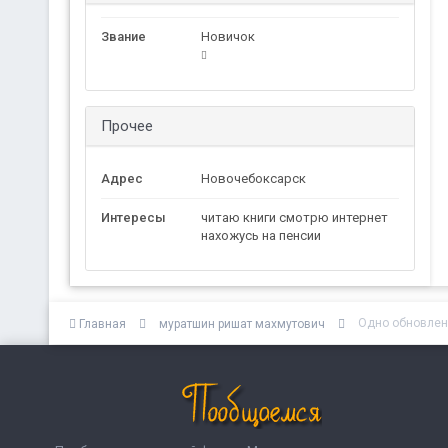
Звание
Новичок
Прочее
Адрес
Новочебоксарск
Интересы
читаю книги смотрю интернет
нахожусь на пенсии
Одно обновлен
Главная
муратшин ришат махмутович