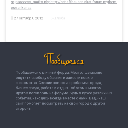
sr.jp/access_mailto.php
http://schaffhausen.nkat.forum.mythem.
es/rankansa
27 октября, 2012
Жалоба
Пообщаемся отличный форум. Место, где можно
ощутить свободу общения и завести новые
знакомства. Свежие новости, проблемы города,
бизнес среда, работа и отдых - об этом и многом
другом поговорим на форуме. Будь в курсе различных
событий, находясь всегда вместе с нами. Ведь наш
сайт помогает посмотреть на свой город с другой
стороны.