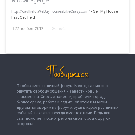
MocaEagerge
http://caulfield.WeBuyHousesLikeCrazy.com/
- Sell My House
Fast Caulfield
22 ноября, 2012
Жалоба
Пообщаемся отличный форум. Место, где можно
ощутить свободу общения и завести новые
знакомства. Свежие новости, проблемы города,
бизнес среда, работа и отдых - об этом и многом
другом поговорим на форуме. Будь в курсе различных
событий, находясь всегда вместе с нами. Ведь наш
сайт помогает посмотреть на свой город с другой
стороны.