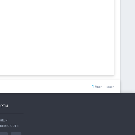
Активность
ети
ваши
ьные сети