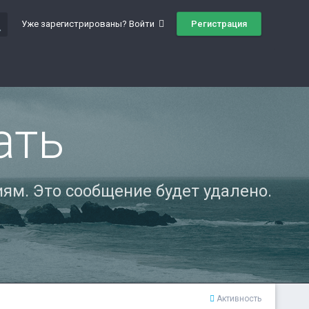
ch
Регистрация
Уже зарегистрированы? Войти
ать
ям. Это сообщение будет удалено.
Активность