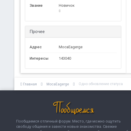
Звание
Новичок
Прочее
Адрес
MocaEagerge
Интересы
143040
Одно обновление статуса
Главная
MocaEagerge
Пообщаемся отличный форум. Место, где можно ощутить
свободу общения и завести новые знакомства. Свежие