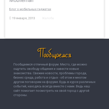
Mobileman
Блог о мобильных гаджетах
19 января, 2013
Жалоба
Пообщаемся отличный форум. Место, где можно
ощутить свободу общения и завести новые
знакомства. Свежие новости, проблемы города,
бизнес среда, работа и отдых - об этом и многом
другом поговорим на форуме. Будь в курсе различных
событий, находясь всегда вместе с нами. Ведь наш
сайт помогает посмотреть на свой город с другой
стороны.