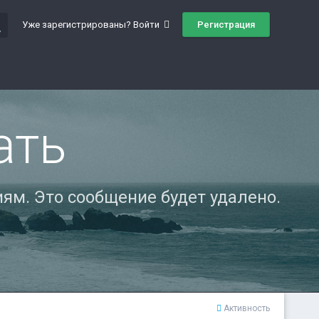
ch
Регистрация
Уже зарегистрированы? Войти
ать
ям. Это сообщение будет удалено.
Активность