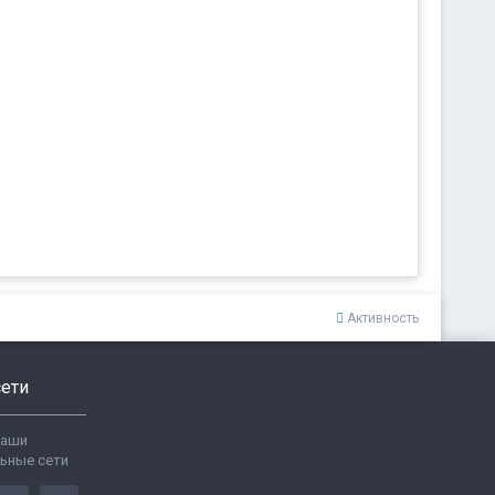
Активность
ети
ваши
ьные сети