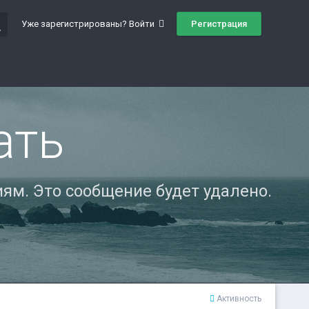
ch
Регистрация
Уже зарегистрированы? Войти
ать
ям. Это сообщение будет удалено.
Активность