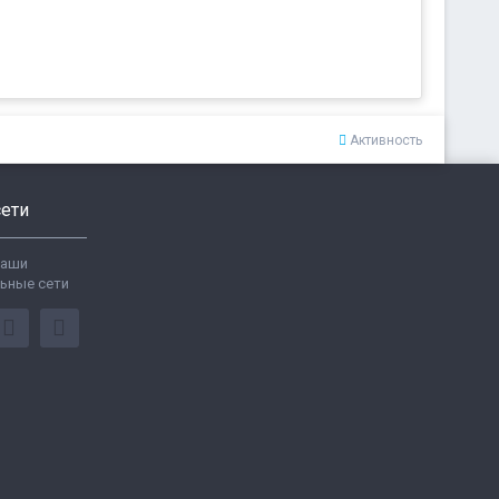
Активность
ети
ваши
ьные сети