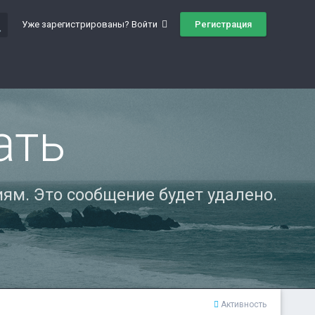
ch
Регистрация
Уже зарегистрированы? Войти
ать
ям. Это сообщение будет удалено.
Активность