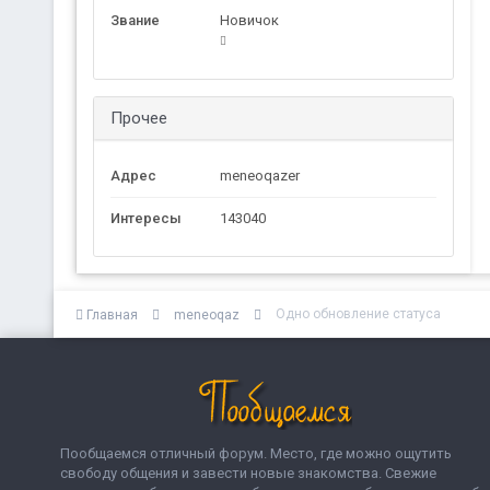
Звание
Новичок
Прочее
Адрес
meneoqazer
Интересы
143040
Одно обновление статуса
Главная
meneoqaz
Пообщаемся отличный форум. Место, где можно ощутить
свободу общения и завести новые знакомства. Свежие