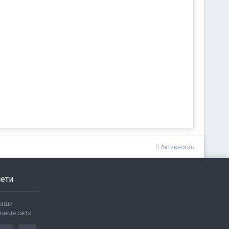
Активность
ети
ваши
ьные сети