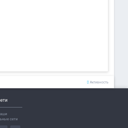
Активность
ети
ваши
ьные сети