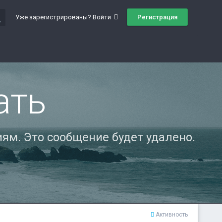
ch
Регистрация
Уже зарегистрированы? Войти
ать
ям. Это сообщение будет удалено.
Активность