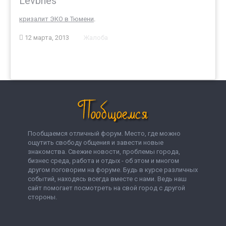
Levbhes
кризалит ЭКО в Тюмени
.
12 марта, 2013
Жалоба
Пообщаемся отличный форум. Место, где можно
ощутить свободу общения и завести новые
знакомства. Свежие новости, проблемы города,
бизнес среда, работа и отдых - об этом и многом
другом поговорим на форуме. Будь в курсе различных
событий, находясь всегда вместе с нами. Ведь наш
сайт помогает посмотреть на свой город с другой
стороны.