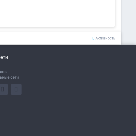
Активность
ети
ваши
ьные сети