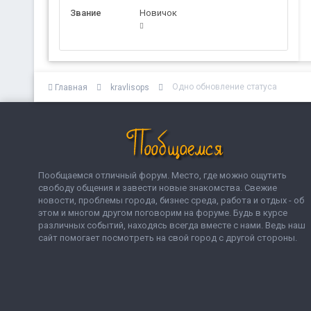
Звание
Новичок
Одно обновление статуса
Главная
kravlisops
Пообщаемся отличный форум. Место, где можно ощутить
свободу общения и завести новые знакомства. Свежие
новости, проблемы города, бизнес среда, работа и отдых - об
этом и многом другом поговорим на форуме. Будь в курсе
различных событий, находясь всегда вместе с нами. Ведь наш
сайт помогает посмотреть на свой город с другой стороны.