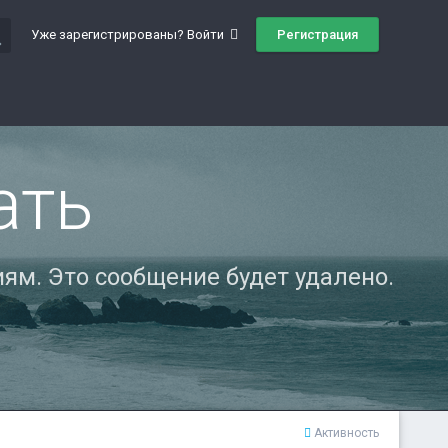
ch
Регистрация
Уже зарегистрированы? Войти
ать
ям. Это сообщение будет удалено.
Активность