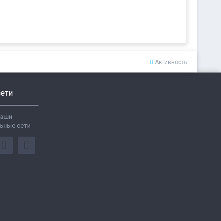
Активность
ети
ваши
ьные сети