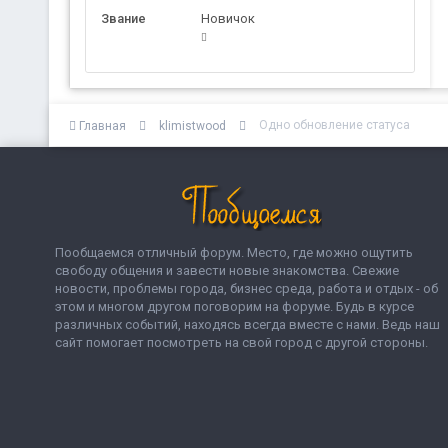
Звание
Новичок
Одно обновление статуса
Главная
klimistwood
Пообщаемся отличный форум. Место, где можно ощутить
свободу общения и завести новые знакомства. Свежие
новости, проблемы города, бизнес среда, работа и отдых - об
этом и многом другом поговорим на форуме. Будь в курсе
различных событий, находясь всегда вместе с нами. Ведь наш
сайт помогает посмотреть на свой город с другой стороны.