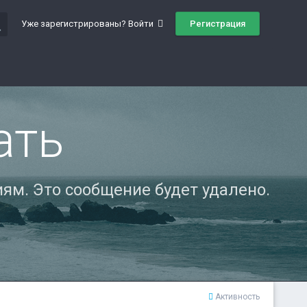
ch
Регистрация
Уже зарегистрированы? Войти
ать
ям. Это сообщение будет удалено.
Активность