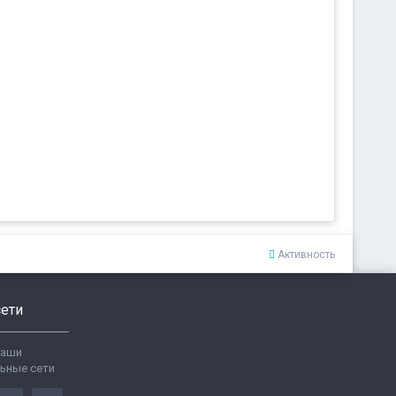
Активность
ети
ваши
ьные сети