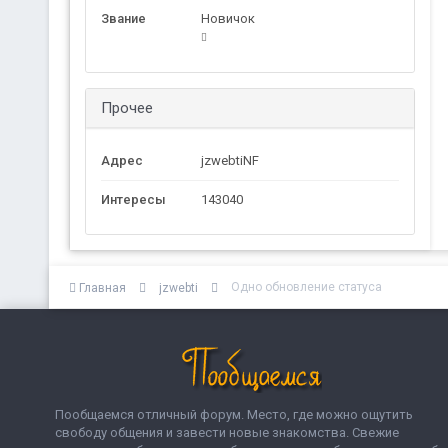
Звание
Новичок
Прочее
Адрес
jzwebtiNF
Интересы
143040
Одно обновление статуса
Главная
jzwebti
Пообщаемся отличный форум. Место, где можно ощутить
свободу общения и завести новые знакомства. Свежие