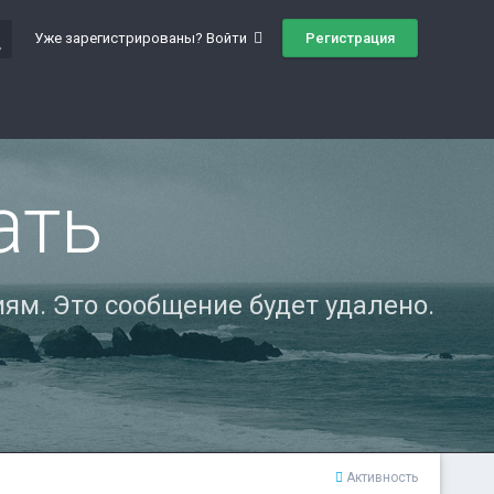
ch
Регистрация
Уже зарегистрированы? Войти
ать
ям. Это сообщение будет удалено.
Активность