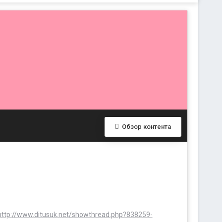
Обзор контента
http://www.ditusuk.net/showthread.php?838259-