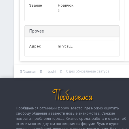
Звание
Новичок
Прочее
Адрес
niirvcsEE
Одно обновление статуса
Главная
jrbpuht
Пообщаемся отличный форум. Место, где можно ощутить
свободу общения и завести новые знакомства. Свежие
новости, проблемы города, бизнес среда, работа и отдых - об
этом и многом другом поговорим на форуме. Будь в курсе
различных событий, находясь всегда вместе с нами. Ведь наш