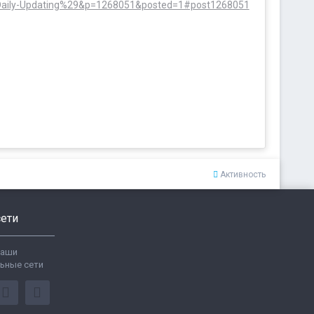
28Daily-Updating%29&p=1268051&posted=1#post1268051
Активность
ети
ваши
ьные сети