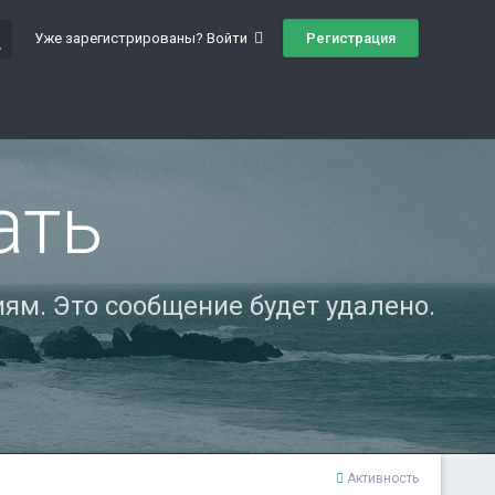
ch
Регистрация
Уже зарегистрированы? Войти
ать
ям. Это сообщение будет удалено.
Активность