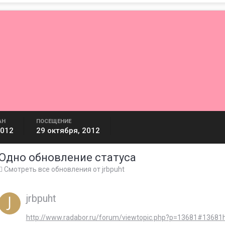
АН
ПОСЕЩЕНИЕ
2012
29 октября, 2012
Одно обновление статуса
Смотреть все обновления от jrbpuht
jrbpuht
http://www.radabor.ru/forum/viewtopic.php?p=13681#13681