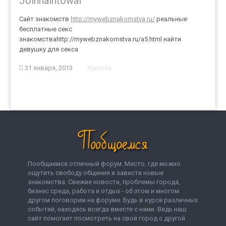
Joinnaintowaf
Сайт знакомств
http://mywebznakomstva.ru/
реальные
бесплатные секс
знакомстваhttp://mywebznakomstva.ru/a5.html найти
девушку для секса
31 января, 2013
Жалоба
Пообщаемся отличный форум. Место, где можно
ощутить свободу общения и завести новые
знакомства. Свежие новости, проблемы города,
бизнес среда, работа и отдых - об этом и многом
другом поговорим на форуме. Будь в курсе различных
событий, находясь всегда вместе с нами. Ведь наш
сайт помогает посмотреть на свой город с другой