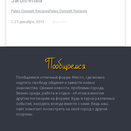
Jarditrefiala
Paleo Dessert Recipes
Paleo Dessert Recipes
27 декабря, 2013
Жалоба
Пообщаемся отличный форум. Место, где можно
ощутить свободу общения и завести новые
знакомства. Свежие новости, проблемы города,
бизнес среда, работа и отдых - об этом и многом
другом поговорим на форуме. Будь в курсе различных
событий, находясь всегда вместе с нами. Ведь наш
сайт помогает посмотреть на свой город с другой
стороны.