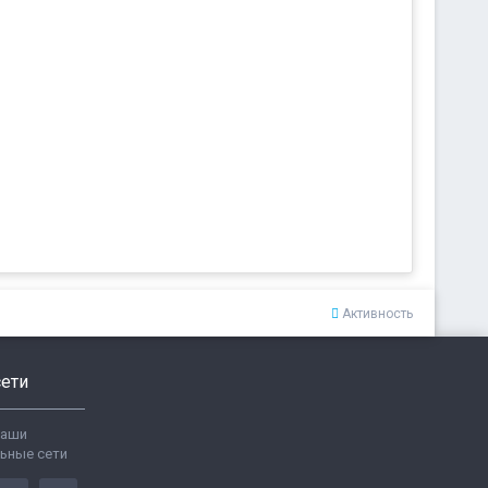
Активность
ети
ваши
ьные сети