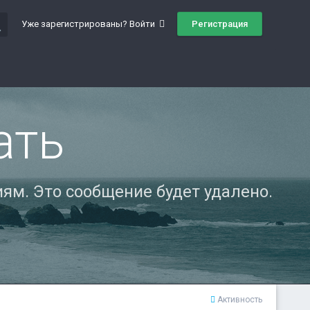
ch
Регистрация
Уже зарегистрированы? Войти
ать
ям. Это сообщение будет удалено.
Активность