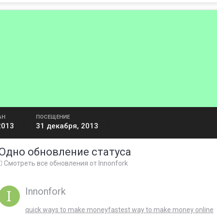
АН
ПОСЕЩЕНИЕ
2013
31 декабря, 2013
Одно обновление статуса
Смотреть все обновления от Innonfork
Innonfork
quick ways to make money
fastest way to make money online