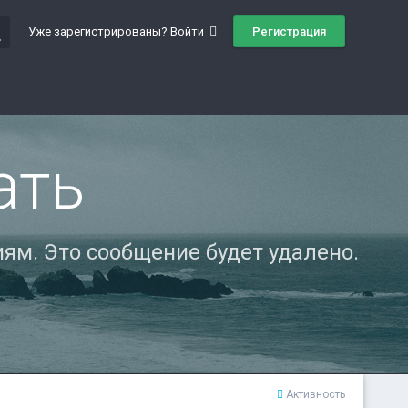
ch
Регистрация
Уже зарегистрированы? Войти
ать
ям. Это сообщение будет удалено.
Активность