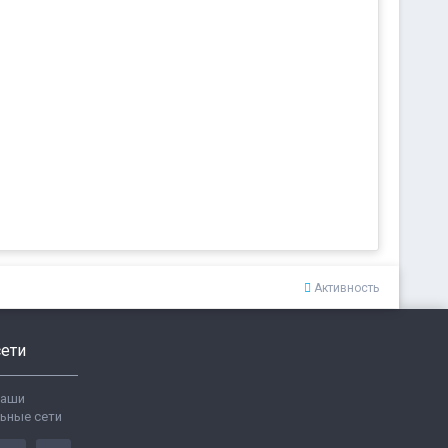
Активность
ети
ваши
ьные сети