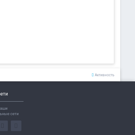
Активность
ети
ваши
ьные сети