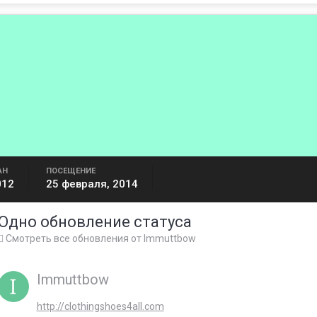
АН
ПОСЕЩЕНИЕ
012
25 февраля, 2014
Одно обновление статуса
Смотреть все обновления от Immuttbow
Immuttbow
http://clothingshoes4all.com