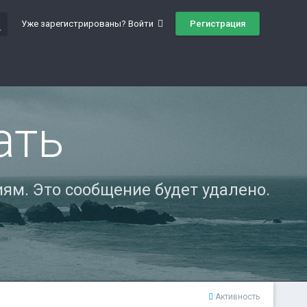
ch
Регистрация
Уже зарегистрированы? Войти
ать
ям. Это сообщение будет удалено.
Активность