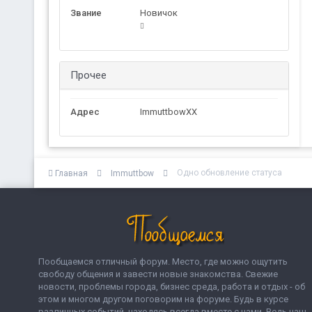
Звание
Новичок
Прочее
Адрес
ImmuttbowXX
Одно обновление статуса
Главная
Immuttbow
Пообщаемся отличный форум. Место, где можно ощутить
свободу общения и завести новые знакомства. Свежие
новости, проблемы города, бизнес среда, работа и отдых - об
этом и многом другом поговорим на форуме. Будь в курсе
различных событий, находясь всегда вместе с нами. Ведь наш