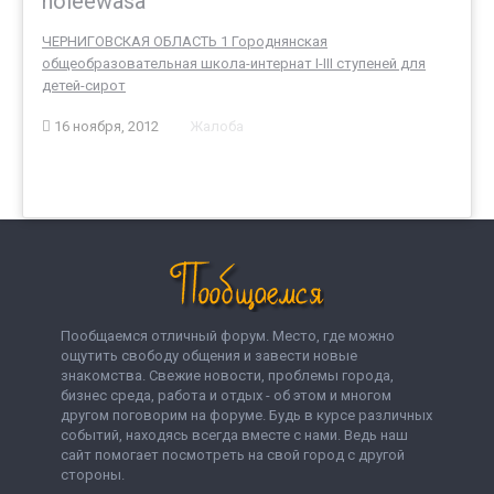
holeewasa
ЧЕРНИГОВСКАЯ ОБЛАСТЬ 1 Городнянская
общеобразовательная школа-интернат I-III ступеней для
детей-сирот
16 ноября, 2012
Жалоба
Пообщаемся отличный форум. Место, где можно
ощутить свободу общения и завести новые
знакомства. Свежие новости, проблемы города,
бизнес среда, работа и отдых - об этом и многом
другом поговорим на форуме. Будь в курсе различных
событий, находясь всегда вместе с нами. Ведь наш
сайт помогает посмотреть на свой город с другой
стороны.