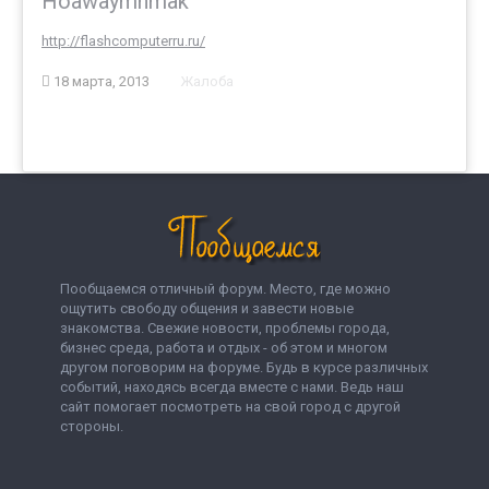
Hoawaymnmak
http://flashcomputerru.ru/
18 марта, 2013
Жалоба
Пообщаемся отличный форум. Место, где можно
ощутить свободу общения и завести новые
знакомства. Свежие новости, проблемы города,
бизнес среда, работа и отдых - об этом и многом
другом поговорим на форуме. Будь в курсе различных
событий, находясь всегда вместе с нами. Ведь наш
сайт помогает посмотреть на свой город с другой
стороны.