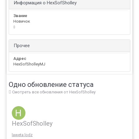
Информация о HexSofSholley
Звание
Новичок
Прочее
Адрес
HexSofSholleyMJ
Одно обновление статуса
Смотреть все обновления от HexSofSholley
HexSofSholley
laweta lodz