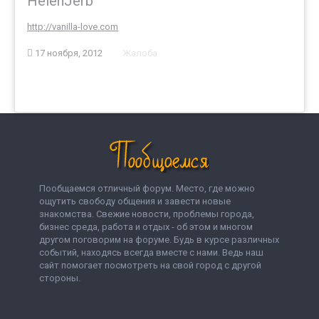
HelenJerb
http://vanilla-love.com
17 ноября, 2012
Жалоба
Пообщаемся отличный форум. Место, где можно
ощутить свободу общения и завести новые
знакомства. Свежие новости, проблемы города,
бизнес среда, работа и отдых - об этом и многом
другом поговорим на форуме. Будь в курсе различных
событий, находясь всегда вместе с нами. Ведь наш
сайт помогает посмотреть на свой город с другой
стороны.