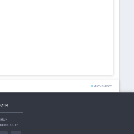
Активность
ети
ваши
ьные сети