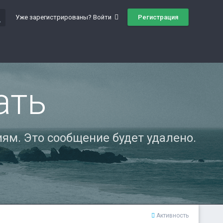
ch
Регистрация
Уже зарегистрированы? Войти
ать
ям. Это сообщение будет удалено.
Активность