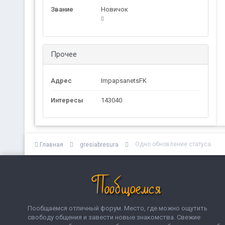
Звание
Новичок
Прочее
Адрес
ImpapsanetsFK
Интересы
143040
Одно обновление статуса
Главная
gresiabresura
Пообщаемся отличный форум. Место, где можно ощутить
свободу общения и завести новые знакомства. Свежие