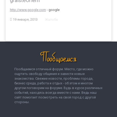
graisteOriern
http://www.google.com
- google
19 января, 2013
Жалоба
Пообщаемся отличный форум. Место, где можно
ощутить свободу общения и завести новые
знакомства. Свежие новости, проблемы города,
бизнес среда, работа и отдых - об этом и многом
другом поговорим на форуме. Будь в курсе различных
событий, находясь всегда вместе с нами. Ведь наш
сайт помогает посмотреть на свой город с другой
стороны.