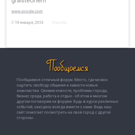
graisteOriern
www.google.com
19 января, 2013
Жалоба
Пообщаемся отличный форум. Место, где можно
ощутить свободу общения и завести новые
знакомства. Свежие новости, проблемы города,
бизнес среда, работа и отдых - об этом и многом
другом поговорим на форуме. Будь в курсе различных
событий, находясь всегда вместе с нами. Ведь наш
сайт помогает посмотреть на свой город с другой
стороны.