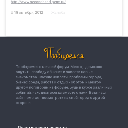
http://www.secondhand.perm.ru/
18 октября, 2012
Жалоба
Пообщаемся отличный форум. Место, где можно
ощутить свободу общения и завести новые
знакомства. Свежие новости, проблемы города,
бизнес среда, работа и отдых - об этом и многом
другом поговорим на форуме. Будь в курсе различных
событий, находясь всегда вместе с нами. Ведь наш
сайт помогает посмотреть на свой город с другой
стороны.
Рекомендуем посетить