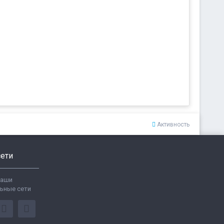
Активность
ети
ваши
ьные сети