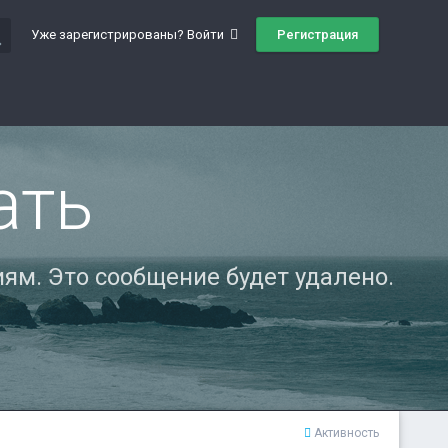
ch
Регистрация
Уже зарегистрированы? Войти
ать
ям. Это сообщение будет удалено.
Активность