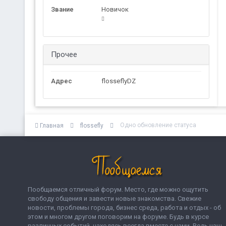
Звание
Новичок
Прочее
Адрес
flosseflyDZ
Одно обновление статуса
Главная
flossefly
Пообщаемся отличный форум. Место, где можно ощутить
свободу общения и завести новые знакомства. Свежие
новости, проблемы города, бизнес среда, работа и отдых - об
этом и многом другом поговорим на форуме. Будь в курсе
различных событий, находясь всегда вместе с нами. Ведь наш