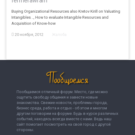
fermerawram
Buying Organizational Resources also Kretov Kirill on Valuating
Intangibles .., How to evaluate Intangible Resources and
Acquisition of Know-how
20 ноября, 2012
Жалоба
Пообщаемся отличный форум. Место, где можно
ощутить свободу общения и завести новые
знакомства. Свежие новости, проблемы города,
бизнес среда, работа и отдых - об этом и многом
другом поговорим на форуме. Будь в курсе различных
событий, находясь всегда вместе с нами. Ведь наш
сайт помогает посмотреть на свой город с другой
стороны.