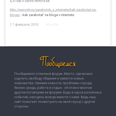
EmarmaWheenna
http://seoonly.ru/zarabotok_v_internete/kak-zarabotat-na-
bloge/
- kak zarabotat' na bloge v internete
1 февраля, 2013
Жалоба
Пообщаемся отличный форум. Место, где можно
ощутить свободу общения и завести новые
знакомства. Свежие новости, проблемы города,
бизнес среда, работа и отдых - об этом и многом
другом поговорим на форуме. Будь в курсе различных
событий, находясь всегда вместе с нами. Ведь наш
сайт помогает посмотреть на свой город с другой
стороны.