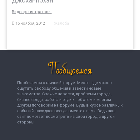
Джоханпохан
Видеорегистраторы
16 ноября, 2012
Жалоба
Пообщаемся отличный форум. Место, где можно
ощутить свободу общения и завести новые
знакомства. Свежие новости, проблемы города,
бизнес среда, работа и отдых - об этом и многом
другом поговорим на форуме. Будь в курсе различных
событий, находясь всегда вместе с нами. Ведь наш
сайт помогает посмотреть на свой город с другой
стороны.