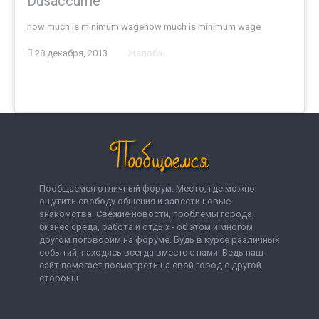
Dusaccume
how much is minimum wage
how much is minimum wage
28 декабря, 2013
Жалоба
Пообщаемся отличный форум. Место, где можно
ощутить свободу общения и завести новые
знакомства. Свежие новости, проблемы города,
бизнес среда, работа и отдых - об этом и многом
другом поговорим на форуме. Будь в курсе различных
событий, находясь всегда вместе с нами. Ведь наш
сайт помогает посмотреть на свой город с другой
стороны.