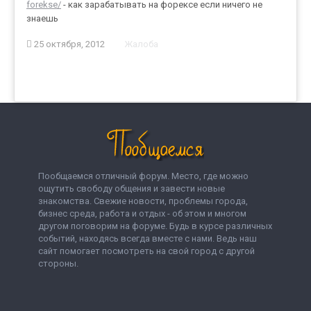
forekse/
- как зарабатывать на форексе если ничего не
знаешь
25 октября, 2012
Жалоба
Пообщаемся отличный форум. Место, где можно
ощутить свободу общения и завести новые
знакомства. Свежие новости, проблемы города,
бизнес среда, работа и отдых - об этом и многом
другом поговорим на форуме. Будь в курсе различных
событий, находясь всегда вместе с нами. Ведь наш
сайт помогает посмотреть на свой город с другой
стороны.