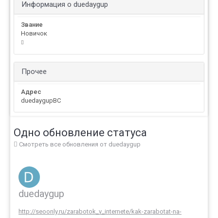
Информация о duedaygup
Звание
Новичок
Прочее
Адрес
duedaygupBC
Одно обновление статуса
Смотреть все обновления от duedaygup
duedaygup
http://seoonly.ru/zarabotok_v_internete/kak-zarabotat-na-